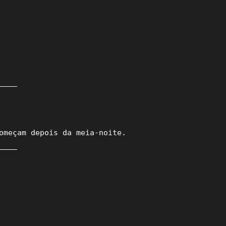
___

omeçam depois da meia-noite.

___
