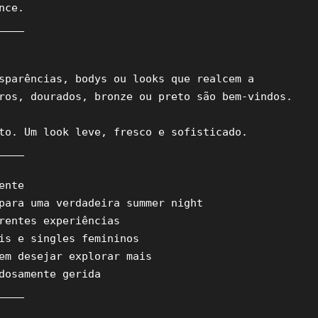
ce.

___

sparências, bodys ou looks que realcem a 
ros, dourados, bronze ou preto são bem-vindos.

to. Um look leve, fresco e sofisticado.

___

nte

para uma verdadeira summer night

rentes experiências

is e singles femininos

em desejar explorar mais

dosamente gerida

___
