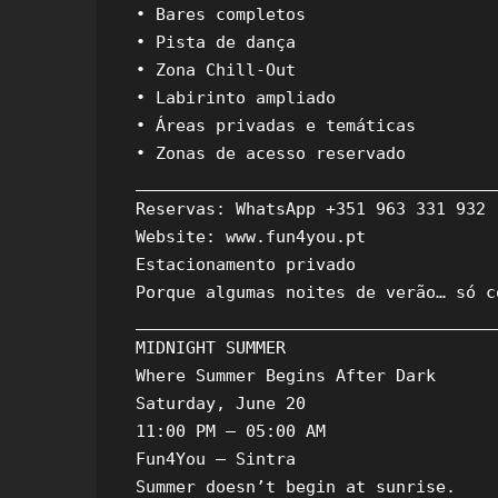
• Bares completos

• Pista de dança

• Zona Chill-Out

• Labirinto ampliado

• Áreas privadas e temáticas

• Zonas de acesso reservado

_____________________________________
Reservas: WhatsApp +351 963 331 932

Website: www.fun4you.pt

Estacionamento privado

Porque algumas noites de verão… só c
_____________________________________
MIDNIGHT SUMMER

Where Summer Begins After Dark

Saturday, June 20

11:00 PM – 05:00 AM

Fun4You – Sintra

Summer doesn’t begin at sunrise.
